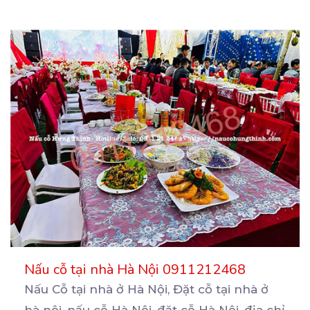
Nấu cỗ tại nhà Hà Nội 0911212468
Nấu Cỗ tại nhà ở Hà Nội, Đặt cỗ tại nhà ở
hà nội, nấu cỗ Hà Nội, đặt cỗ
Hà Nội, địa chỉ