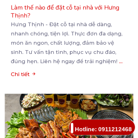
Làm thế nào để đặt cỗ tại nhà với Hưng
Thịnh?
Hưng Thịnh - Đặt cỗ tại nhà dễ dàng,
nhanh chóng, tiện lợi. Thực đơn đa dạng,
món ăn ngon,
chất lượng, đảm bảo vệ
sinh. Tư vấn tận tình, phục vụ chu đáo,
đúng hẹn. Liên hệ ngay để trải nghiệm!
...
Chi tiết
Hotline: 0911212468