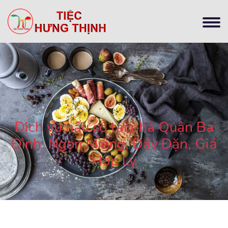
Dịch vụ nấu cỗ tại nhà Quận Ba
Đình, Ngon Miệng, Đầy Đặn, Giá
Hợp Lý