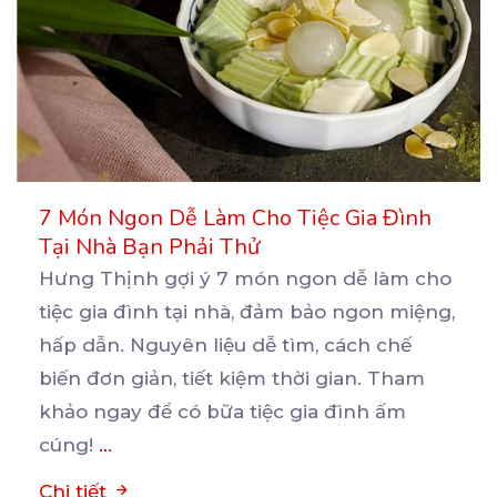
7 Món Ngon Dễ Làm Cho Tiệc Gia Đình
Tại Nhà Bạn Phải Thử
Hưng Thịnh gợi ý 7 món ngon dễ làm cho
tiệc gia đình tại nhà, đảm bảo ngon miệng,
hấp
dẫn. Nguyên liệu dễ tìm, cách chế
biến đơn giản, tiết kiệm thời gian. Tham
khảo ngay để có bữa tiệc gia đình ấm
cúng!
...
Chi tiết