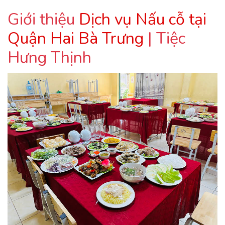
Giới thiệu
Dịch vụ Nấu cỗ tại
Quận Hai Bà Trưng
| Tiệc
Hưng Thịnh