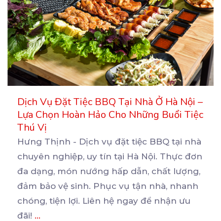
Dịch Vụ Đặt Tiệc BBQ Tại Nhà Ở Hà Nội –
Lựa Chọn Hoàn Hảo Cho Những Buổi Tiệc
Thú Vị
Hưng Thịnh - Dịch vụ đặt tiệc BBQ tại nhà
chuyên nghiệp, uy tín tại Hà Nội. Thực đơn
đa
dạng, món nướng hấp dẫn, chất lượng,
đảm bảo vệ sinh. Phục vụ tận nhà, nhanh
chóng, tiện lợi. Liên hệ ngay để nhận ưu
đãi!
...