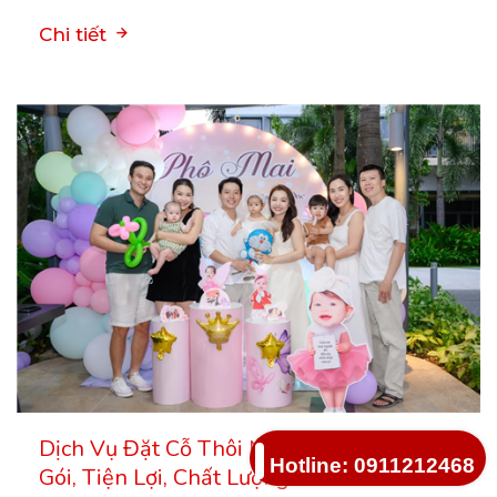
Chi tiết
Dịch Vụ Đặt Cỗ Thôi Nôi Ở Hà Nội – Trọn
Hotline: 0911212468
Gói, Tiện Lợi, Chất Lượng