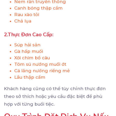
Nem rán truyền thống
Canh bóng thập cẩm
Rau xào tỏi
Chả lụa
2.Thực Đơn Cao Cấp:
Súp hải sản
Gà hấp muối
Xôi chim bồ câu
Tôm sú nướng muối ớt
Cá lăng nướng riềng mẻ
Lẩu thập cẩm
Khách hàng cũng có thể tùy chỉnh thực đơn
theo sở thích hoặc yêu cầu đặc biệt để phù
hợp với từng buổi tiệc.