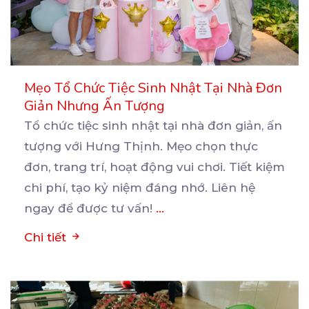
Mẹo Tổ Chức Tiệc Sinh Nhật Tại Nhà Đơn
Giản Nhưng Ấn Tượng
Tổ chức tiệc sinh nhật tại nhà đơn giản, ấn
tượng với Hưng Thịnh. Mẹo chọn thực
đơn, trang trí,
hoạt động vui chơi. Tiết kiệm
chi phí, tạo kỷ niệm đáng nhớ. Liên hệ
ngay để được tư vấn!
...
Chi tiết