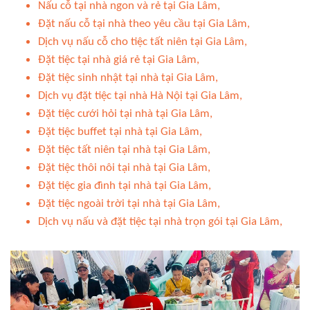
Nấu cỗ tại nhà ngon và rẻ tại
Gia Lâm
,
Đặt nấu cỗ tại nhà theo yêu cầu tại
Gia Lâm
,
Dịch vụ nấu cỗ cho tiệc tất niên tại
Gia Lâm
,
Đặt tiệc tại nhà giá rẻ tại
Gia Lâm
,
Đặt tiệc sinh nhật tại nhà tại
Gia Lâm
,
Dịch vụ đặt tiệc tại nhà Hà Nội tại
Gia Lâm
,
Đặt tiệc cưới hỏi tại nhà tại
Gia Lâm
,
Đặt tiệc buffet tại nhà tại
Gia Lâm
,
Đặt tiệc tất niên tại nhà tại
Gia Lâm
,
Đặt tiệc thôi nôi tại nhà tại
Gia Lâm
,
Đặt tiệc gia đình tại nhà tại
Gia Lâm
,
Đặt tiệc ngoài trời tại nhà tại
Gia Lâm
,
Dịch vụ nấu và đặt tiệc tại nhà trọn gói tại
Gia Lâm
,