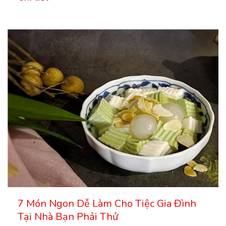
7 Món Ngon Dễ Làm Cho Tiệc Gia Đình
Tại Nhà Bạn Phải Thử