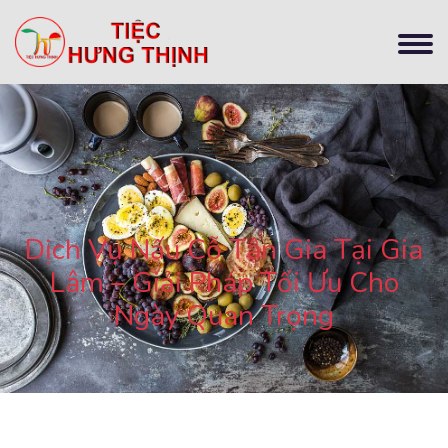
Dịch Vụ Nấu Cỗ Tân Gia Tại Gia
Lâm – Giải Pháp Tối Ưu Cho
Ngày Quan Trọng