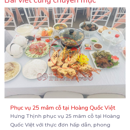
Bài viết cùng chuyên mục
Phục vụ 25 mâm cỗ tại Hoàng Quốc Việt
Hưng Thịnh phục vụ 25 mâm cỗ tại Hoàng
Quốc Việt với thực đơn hấp dẫn, phong