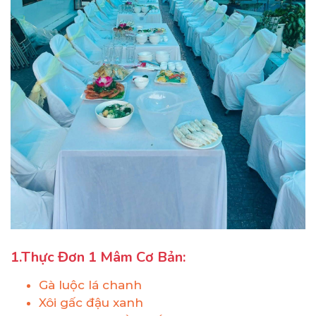
1.Thực Đơn 1 Mâm Cơ Bản:
Gà luộc lá chanh
Xôi gấc đậu xanh