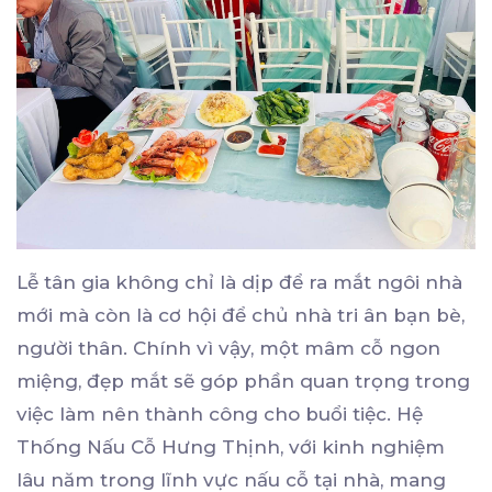
Lễ tân gia không chỉ là dịp để ra mắt ngôi nhà
mới mà còn là cơ hội để chủ nhà tri ân bạn bè,
người thân. Chính vì vậy, một mâm cỗ ngon
miệng, đẹp mắt sẽ góp phần quan trọng trong
việc làm nên thành công cho buổi tiệc. Hệ
Thống Nấu Cỗ Hưng Thịnh, với kinh nghiệm
lâu năm trong lĩnh vực nấu cỗ tại nhà, mang