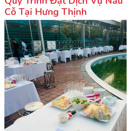
Quy Trình Đặt Dịch Vụ Nấu
Cỗ Tại Hưng Thịnh