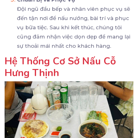
Đội ngũ đầu bếp và nhân viên phục vụ sẽ
đến tận nơi để nấu nướng, bài trí và phục
vụ bữa tiệc. Sau khi kết thúc, chúng tôi
cũng đảm nhận việc dọn dẹp để mang lại
sự thoải mái nhất cho khách hàng.
Hệ Thống Cơ Sở Nấu Cỗ
Hưng Thịnh