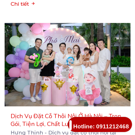
Chi tiết
Dịch Vụ Đặt Cỗ Thôi Nôi Ở Hà Nội – Trọn
Gói, Tiện Lợi, Chất Lượng
Hotline: 0911212468
Hưng Thịnh - Dịch vụ đặt cỗ thôi nôi tại