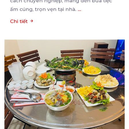
cách chuyên nghiệp,
mang đến bữa tiệc
ấm cúng, trọn vẹn tại nhà.
...
Chi tiết