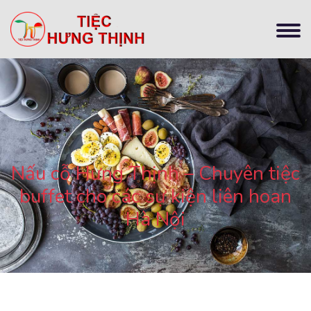
Nấu cỗ Hưng Thịnh – Chuyên tiệc
buffet cho các sự kiện liên hoan
Hà Nội