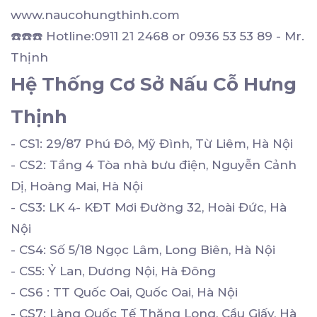
www.naucohungthinh.com
☎️☎️☎️ Hotline:0911 21 2468 or 0936 53 53 89 - Mr.
Thịnh
Hệ Thống Cơ Sở Nấu Cỗ Hưng
Thịnh
- CS1: 29/87 Phú Đô, Mỹ Đình, Từ Liêm, Hà Nội
- CS2: Tầng 4 Tòa nhà bưu điện, Nguyễn Cảnh
Dị, Hoàng Mai, Hà Nội
- CS3: LK 4- KĐT Mơi Đường 32, Hoài Đức, Hà
Nội
- CS4: Số 5/18 Ngọc Lâm, Long Biên, Hà Nội
- CS5: Ỷ Lan, Dương Nội, Hà Đông
- CS6 : TT Quốc Oai, Quốc Oai, Hà Nội
- CS7: Làng Quốc Tế Thăng Long, Cầu Giấy, Hà