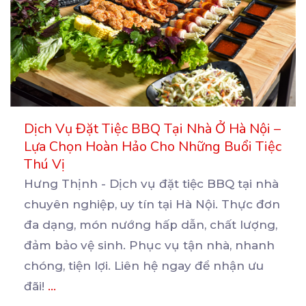
Dịch Vụ Đặt Tiệc BBQ Tại Nhà Ở Hà Nội –
Lựa Chọn Hoàn Hảo Cho Những Buổi Tiệc
Thú Vị
Hưng Thịnh - Dịch vụ đặt tiệc BBQ tại nhà
chuyên nghiệp, uy tín tại Hà Nội. Thực đơn
đa
dạng, món nướng hấp dẫn, chất lượng,
đảm bảo vệ sinh. Phục vụ tận nhà, nhanh
chóng, tiện lợi. Liên hệ ngay để nhận ưu
đãi!
...