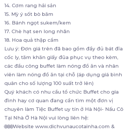
14. Cơm rang hải sản
15. Mỳ ý sốt bò băm
16. Bánh ngọt sukem/kem
17. Chè hạt sen long nhãn
18. Hoa quả thập cẩm
Lưu ý: Đơn giá trên đã bao gồm đầy đủ bát đĩa
cốc ly, tăm khăn giấy đũa phục vụ theo kèm,
các đầu công buffet làm nóng đồ ăn và nhân
viên làm nóng đồ ăn tại chỗ (áp dụng giá bình
quân cho số lượng 100 suất trở lên)
Quý khách có nhu cầu tổ chức Buffet cho gia
đình hay cơ quan đang cần tìm một đơn vị
chuyên làm Tiệc Buffet uy tín ở Hà Nội- Nấu Cô
Tại Nhà Ở Hà Nội vui lòng liên hệ:
🌐🌐🌐Website www.dichvunaucotainha.com &