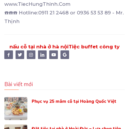
www.TiecHungThinh.Com
☎️☎️☎️ Hotline:0911 21 2468 or 0936 53 53 89 - Mr.
Thịnh
nấu cỗ tại nhà ở hà nội
Tiệc buffet công ty
Bài viết mới
Phục vụ 25 mâm cỗ tại Hoàng Quốc Việt
Đặt tiệc tại nhà ở Hoài Đức – Lựa chọn tiện