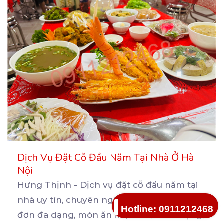
Dịch Vụ Đặt Cỗ Đầu Năm Tại Nhà Ở Hà
Nội
Hưng Thịnh - Dịch vụ đặt cỗ đầu năm tại
nhà uy tín, chuyên nghiệp tại Hà Nội. Thực
Hotline: 0911212468
đơn
đa dạng, món ăn hấp dẫn, chất lượng,