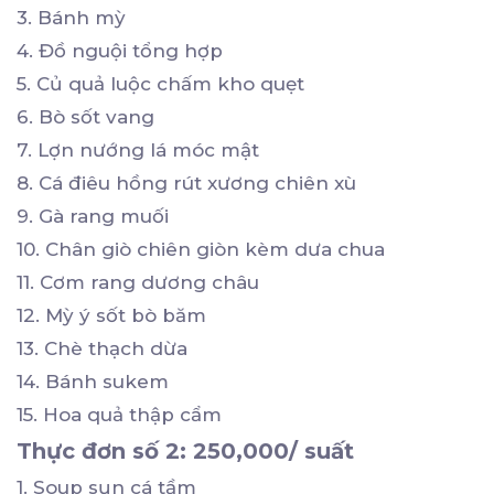
3. Bánh mỳ
4. Đồ nguội tổng hợp
5. Củ quả luộc chấm kho quẹt
6. Bò sốt vang
7. Lợn nướng lá móc mật
8. Cá điêu hồng rút xương chiên xù
9. Gà rang muối
10. Chân giò chiên giòn kèm dưa chua
11. Cơm rang dương châu
12. Mỳ ý sốt bò băm
13. Chè thạch dừa
14. Bánh sukem
15. Hoa quả thập cẩm
Thực đơn số 2: 250,000/ suất
1. Soup sụn cá tầm