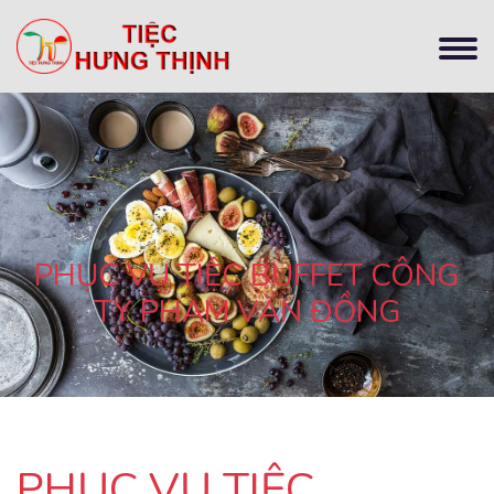
PHỤC VỤ TIỆC BUFFET CÔNG
TY PHẠM VĂN ĐỒNG
PHỤC VỤ TIỆC