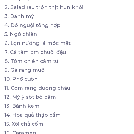
2. Salad rau trộn thịt hun khói
3. Bánh mỳ
4. Đồ nguội tổng hợp
5. Ngô chiên
6. Lợn nướng lá móc mật
7. Cá tầm om chuối đậu
8. Tôm chiên cẩm tú
9. Gà rang muối
10. Phở cuốn
11. Cơm rang dương châu
12. Mỳ ý sốt bò băm
13. Bánh kem
14. Hoa quả thập cẩm
15. Xôi chả cốm
16. Caramen