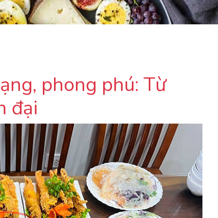
ạng, phong phú: Từ
n đại