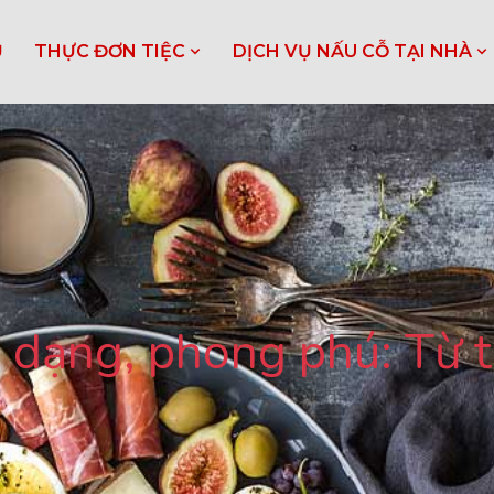
Ủ
THỰC ĐƠN TIỆC
DỊCH VỤ NẤU CỖ TẠI NHÀ
 dạng, phong phú: Từ 