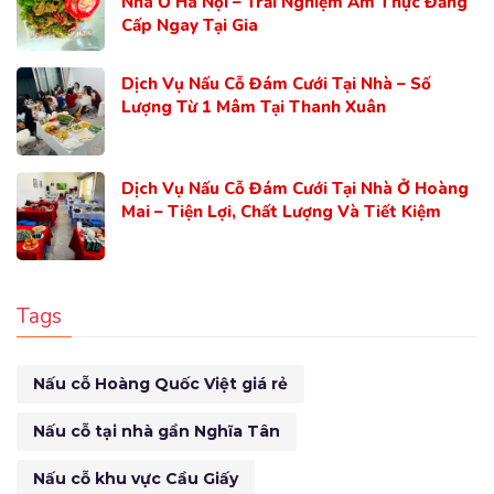
Nhà Ở Hà Nội – Trải Nghiệm Ẩm Thực Đẳng
Cấp Ngay Tại Gia
Dịch Vụ Nấu Cỗ Đám Cưới Tại Nhà – Số
Lượng Từ 1 Mâm Tại Thanh Xuân
Dịch Vụ Nấu Cỗ Đám Cưới Tại Nhà Ở Hoàng
Mai – Tiện Lợi, Chất Lượng Và Tiết Kiệm
Tags
Nấu cỗ Hoàng Quốc Việt giá rẻ
Nấu cỗ tại nhà gần Nghĩa Tân
Nấu cỗ khu vực Cầu Giấy