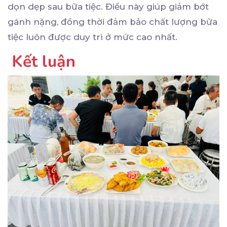
dọn dẹp sau bữa tiệc. Điều này giúp giảm bớt
gánh nặng, đồng thời đảm bảo chất lượng bữa
tiệc luôn được duy trì ở mức cao nhất.
Kết luận