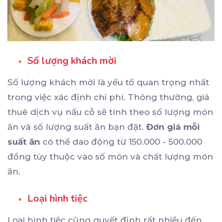
Số lượng khách mời
Số lượng khách mời là yếu tố quan trọng nhất
trong việc xác định chi phí. Thông thường, giá
thuê dịch vụ nấu cỗ sẽ tính theo số lượng món
ăn và số lượng suất ăn bạn đặt.
Đơn giá mỗi
suất ăn
có thể dao động từ 150.000 - 500.000
đồng tùy thuộc vào số món và chất lượng món
ăn.
Loại hình tiệc
Loại hình tiệc cũng quyết định rất nhiều đến