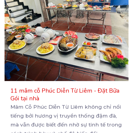
11 mâm cỗ Phúc Diễn Từ Liêm - Đặt Bữa
Gói tại nhà
Mâm Cỗ Phúc Diễn Từ Liêm không chỉ nổi
tiếng bởi hương vị truyền thống đậm đà,
mà vẫn được
biết đến nhờ sự tinh tế trong