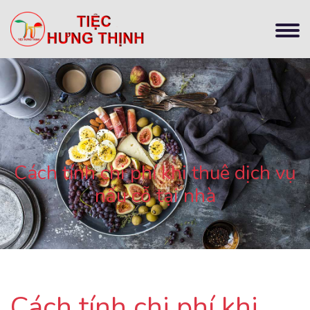
Cách tính chi phí khi thuê dịch vụ
nấu cỗ tại nhà
Cách tính chi phí khi