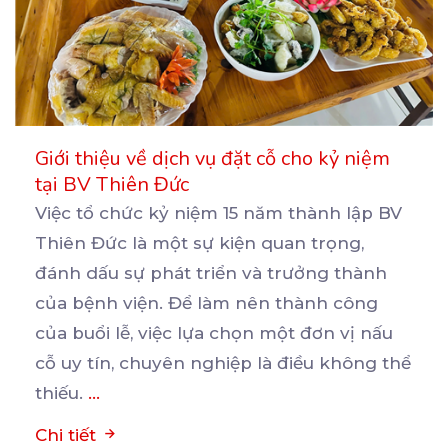
Giới thiệu về dịch vụ đặt cỗ cho kỷ niệm
tại BV Thiên Đức
Việc tổ chức kỷ niệm 15 năm thành lập BV
Thiên Đức là một sự kiện quan trọng,
đánh dấu
sự phát triển và trưởng thành
của bệnh viện. Để làm nên thành công
của buổi lễ, việc lựa chọn một đơn vị nấu
cỗ uy tín, chuyên nghiệp là điều không thể
thiếu.
...
Chi tiết