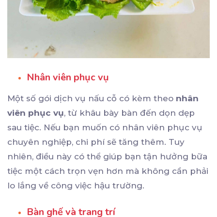
Nhân viên phục vụ
Một số gói dịch vụ nấu cỗ có kèm theo
nhân
viên phục vụ
, từ khâu bày bàn đến dọn dẹp
sau tiệc. Nếu bạn muốn có nhân viên phục vụ
chuyên nghiệp, chi phí sẽ tăng thêm. Tuy
nhiên, điều này có thể giúp bạn tận hưởng bữa
tiệc một cách trọn vẹn hơn mà không cần phải
lo lắng về công việc hậu trường.
Bàn ghế và trang trí