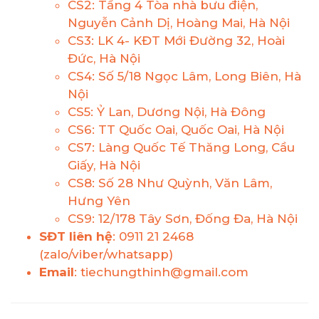
CS2: Tầng 4 Tòa nhà bưu điện,
Nguyễn Cảnh Dị, Hoàng Mai, Hà Nội
CS3: LK 4- KĐT Mới Đường 32, Hoài
Đức, Hà Nội
CS4: Số 5/18 Ngọc Lâm, Long Biên, Hà
Nội
CS5: Ỷ Lan, Dương Nội, Hà Đông
CS6: TT Quốc Oai, Quốc Oai, Hà Nội
CS7: Làng Quốc Tế Thăng Long, Cầu
Giấy, Hà Nội
CS8: Số 28 Như Quỳnh, Văn Lâm,
Hưng Yên
CS9: 12/178 Tây Sơn, Đống Đa, Hà Nội
SĐT liên hệ
: 0911 21 2468
(zalo/viber/whatsapp)
Email
:
tiechungthinh@gmail.com