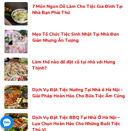
7 Món Ngon Dễ Làm Cho Tiệc Gia Đình Tại
Nhà Bạn Phải Thử
Mẹo Tổ Chức Tiệc Sinh Nhật Tại Nhà Đơn
Giản Nhưng Ấn Tượng
Làm thế nào để đặt cỗ tại nhà với Hưng
Thịnh?
Dịch Vụ Đặt Tiệc Nướng Tại Nhà ở Hà Nội -
Giải Pháp Hoàn Hảo Cho Bữa Tiệc Ấm Cúng
Dịch Vụ Đặt Tiệc BBQ Tại Nhà Ở Hà Nội –
Lựa Chọn Hoàn Hảo Cho Những Buổi Tiệc
Thú Vị