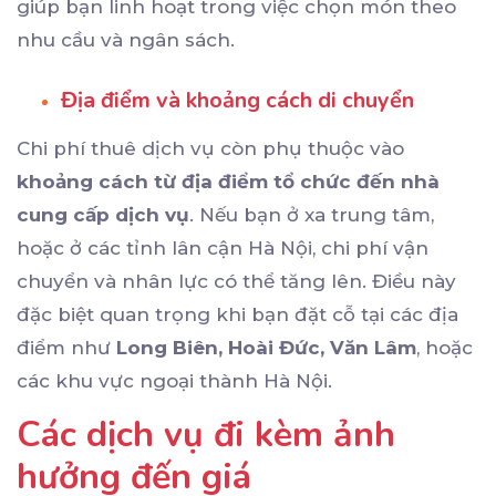
giúp bạn linh hoạt trong việc chọn món theo
nhu cầu và ngân sách.
Địa điểm và khoảng cách di chuyển
Chi phí thuê dịch vụ còn phụ thuộc vào
khoảng cách từ địa điểm tổ chức đến nhà
cung cấp dịch vụ
. Nếu bạn ở xa trung tâm,
hoặc ở các tỉnh lân cận Hà Nội, chi phí vận
chuyển và nhân lực có thể tăng lên. Điều này
đặc biệt quan trọng khi bạn đặt cỗ tại các địa
điểm như
Long Biên, Hoài Đức, Văn Lâm
, hoặc
các khu vực ngoại thành Hà Nội.
Các dịch vụ đi kèm ảnh
hưởng đến giá