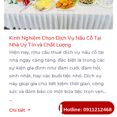
Kinh Nghiệm Chọn Dịch Vụ Nấu Cỗ Tại
Nhà Uy Tín và Chất Lượng
Hiện nay, nhu cầu thuê dịch vụ nấu cỗ tại
nhà ngày càng tăng, đặc biệt là trong các
sự
kiện gia đình như đám cưới, đám hỏi,
sinh nhật, hay các buổi tiệc nhỏ. Dịch vụ
này giúp gia chủ tiết kiệm thời gian, công
sức và đảm bảo có một bữa tiệc trọn vẹn...
...
Hotline: 0911212468
Chi tiết