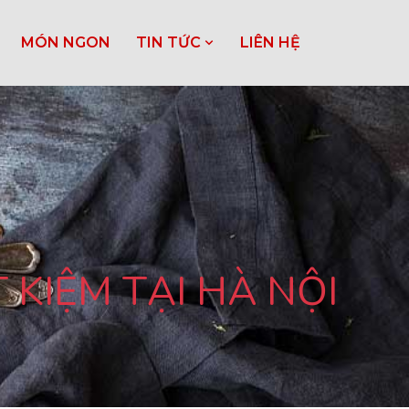
MÓN NGON
TIN TỨC
LIÊN HỆ
T KIỆM TẠI HÀ NỘI