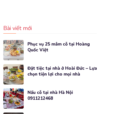
Bài viết mới
Phục vụ 25 mâm cỗ tại Hoàng
Quốc Việt
Đặt tiệc tại nhà ở Hoài Đức – Lựa
chọn tiện lợi cho mọi nhà
Nấu cỗ tại nhà Hà Nội
0911212468