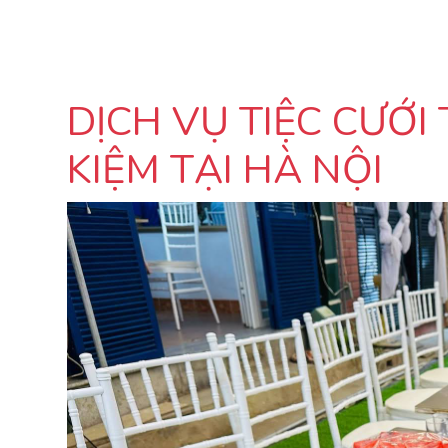
DỊCH VỤ TIỆC CƯỚI 
KIỆM TẠI HÀ NỘI