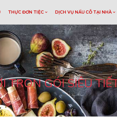
Ủ
THỰC ĐƠN TIỆC
DỊCH VỤ NẤU CỖ TẠI NHÀ
I TRỌN GÓI SIÊU TIẾ