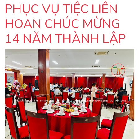
PHỤC VỤ TIỆC LIÊN
HOAN CHÚC MỪNG
14 NĂM THÀNH LẬP