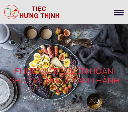
PHỤC VỤ TIỆC LIÊN HOAN
CHÚC MỪNG 14 NĂM THÀNH
LẬP