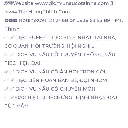
🌐🌐🌐Website www.dichvunaucotainha.com &
www.TiecHungThinh.Com
☎️☎️☎️ Hotline:0911 21 2468 or 0936 53 53 89 - Mr.
Thịnh
✅ ✅ TIỆC BUFFET, TIỆC SINH NHẬT TẠI NHÀ,
CƠ QUAN, HỘI TRƯỜNG, HỘI NGHỊ...
✅ ✅ DỊCH VỤ NẤU CỖ TRUYỀN THỐNG, NẤU
TIỆC HIỆN ĐẠI
✅ ✅ DỊCH VỤ NẤU CỖ ĂN HỎI TRỌN GÓI.
✅ ✅ TIỆC LIÊN HOAN BẠN BÈ, ĐỘI NHÓM
✅ ✅ DỊCH VỤ NẤU CỖ CHUYÊN MÓN
✅ ✅ ĐẶC BIỆT: #TIỆCHƯNGTHỊNH NHẬN ĐẶT
TỪ 1 MÂM