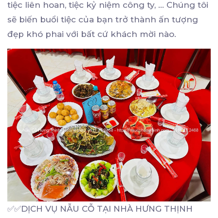
tiệc liên hoan, tiệc kỷ niệm công ty, … Chúng tôi
sẽ biến buổi tiệc của bạn trở thành ấn tượng
đẹp khó phai với bất cứ khách mời nào.
✅✅DỊCH VỤ NẪU CỖ TẠI NHÀ HƯNG THỊNH