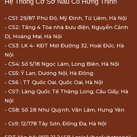
Hệ Thống Cơ Sở Nấu Cỗ Hưng Thịnh
- CS1: 29/87 Phú Đô, Mỹ Đình, Từ Liêm, Hà Nội
- CS2: Tầng 4 Tòa nhà bưu điện, Nguyễn Cảnh
Dị, Hoàng Mai, Hà Nội
- CS3: LK 4- KĐT Mơi Đường 32, Hoài Đức, Hà
Nội
- CS4: Số 5/18 Ngọc Lâm, Long Biên, Hà Nội
- CS5: Ỷ Lan, Dương Nội, Hà Đông
- CS6 : TT Quốc Oai, Quốc Oai, Hà Nội
- CS7: Làng Quốc Tế Thăng Long, Cầu Giấy, Hà
Nội
- CS8: Số 28 Như Quỳnh, Văn Lâm, Hưng Yên
- Cs9: 12/178 Tây Sơn, Đống Đa, Hà Nội