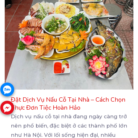
Đặt Dịch Vụ Nấu Cỗ Tại Nhà – Cách Chọn
Thực Đơn Tiệc Hoàn Hảo
Dịch vụ nấu cỗ tại nhà đang ngày càng trở
nên phổ biến, đặc biệt ở các thành phố lớn
như Hà Nội. Với lối sống hiện đại, nhiều