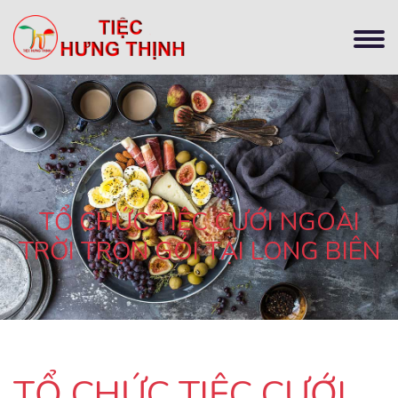
TỔ CHỨC TIỆC CƯỚI NGOÀI
TRỜI TRỌN GÓI TẠI LONG BIÊN
TỔ CHỨC TIỆC CƯỚI