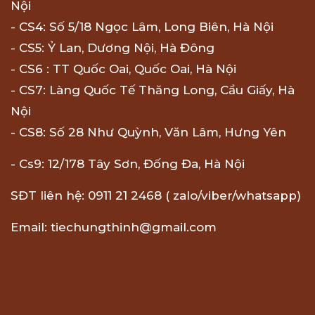
Nội
- CS4: Số 5/18 Ngọc Lâm, Long Biên, Hà Nội
- CS5: Ỷ Lan, Dương Nội, Hà Đông
- CS6 : TT Quốc Oai, Quốc Oai, Hà Nội
- CS7: Làng Quốc Tế Thăng Long, Cầu Giấy, Hà
Nội
- CS8: Số 28 Như Quỳnh, Văn Lâm, Hưng Yên
- Cs9: 12/178 Tây Sơn, Đống Đa, Hà Nội
SĐT liên hệ: 0911 21 2468 ( zalo/viber/whatsapp)
Email: tiechungthinh@gmail.com