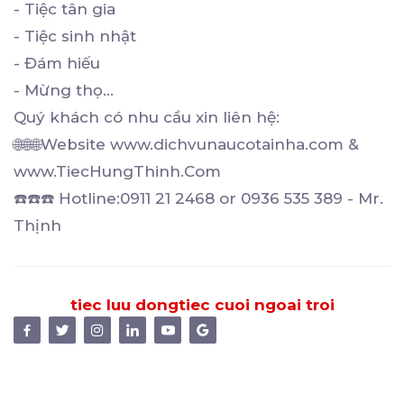
- Tiệc tân gia
- Tiệc sinh nhật
- Đám hiếu
- Mừng thọ...
Quý khách có nhu cầu xin liên hệ:
🌐🌐🌐Website www.dichvunaucotainha.com &
www.TiecHungThinh.Com
☎️☎️☎️ Hotline:0911 21 2468 or 0936 535 389 - Mr.
Thịnh
tiec luu dong
tiec cuoi ngoai troi