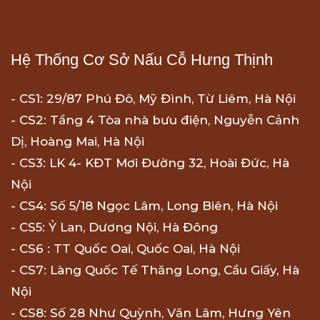
Hệ Thống Cơ Sở Nấu Cỗ Hưng Thịnh
- CS1: 29/87 Phú Đô, Mỹ Đình, Từ Liêm, Hà Nội
- CS2: Tầng 4 Tòa nhà bưu điện, Nguyễn Cảnh
Dị, Hoàng Mai, Hà Nội
- CS3: LK 4- KĐT Mơi Đường 32, Hoài Đức, Hà
Nội
- CS4: Số 5/18 Ngọc Lâm, Long Biên, Hà Nội
- CS5: Ỷ Lan, Dương Nội, Hà Đông
- CS6 : TT Quốc Oai, Quốc Oai, Hà Nội
- CS7: Làng Quốc Tế Thăng Long, Cầu Giấy, Hà
Nội
- CS8: Số 28 Như Quỳnh, Văn Lâm, Hưng Yên