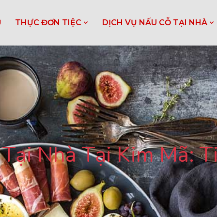
Ủ
THỰC ĐƠN TIỆC
DỊCH VỤ NẤU CỖ TẠI NHÀ
ại Nhà Tại Kim Mã: Ti