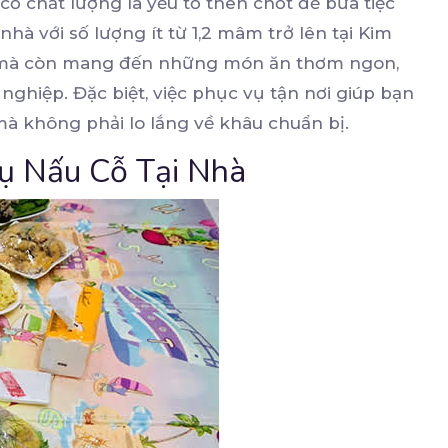
 cỗ chất lượng là yếu tố then chốt để bữa tiệc
nhà với số lượng ít từ 1,2 mâm trở lên tại Kim
an mà còn mang đến những món ăn thơm ngon,
ghiệp. Đặc biệt, việc phục vụ tận nơi giúp bạn
à không phải lo lắng về khâu chuẩn bị.
ụ Nấu Cỗ Tại Nhà